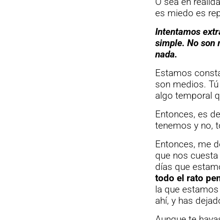
O sea en realid
es miedo es re
Intentamos extr
simple. No son 
nada.
Estamos consta
son medios. Tú 
algo temporal qu
Entonces, es de
tenemos y no, t
Entonces, me d
que nos cuesta 
días que estam
todo el rato p
la que estamos 
ahí, y has deja
Aunque te hayas