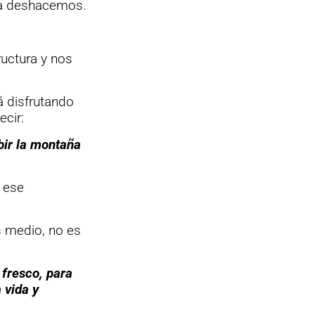
 la deshacemos.
ructura y nos
á disfrutando
ecir:
bir la montaña
o ese
s medio, no es
l fresco, para
a vida y