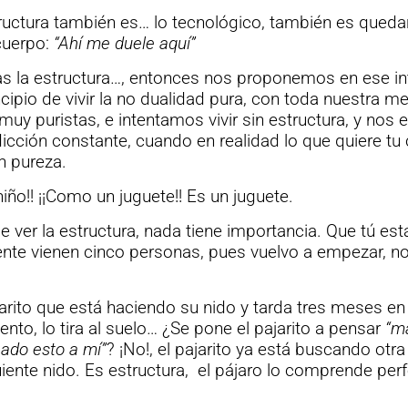
ructura también es… lo tecnológico, también es queda
cuerpo:
“Ahí me duele aquí”
s la estructura…, entonces nos proponemos en ese in
ipio de vivir la no dualidad pura, con toda nuestra me
muy puristas, e intentamos vivir sin estructura, y no
icción constante, cuando en realidad lo que quiere tu
n pureza.
niño!! ¡¡Como un juguete!! Es un juguete.
e ver la estructura, nada tiene importancia. Que tú es
ente vienen cinco personas, pues vuelvo a empezar, n
rito que está haciendo su nido y tarda tres meses en 
ento, lo tira al suelo…
¿Se pone el pajarito a pensar
“ma
ado esto a mí”
?
¡No!, el pajarito ya está buscando otra 
uiente nido. Es estructura, el pájaro lo comprende per