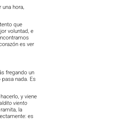
r una hora,
tento que
jor voluntad, e
s encontramos
 corazón es ver
tás fregando un
o pasa nada. Es
hacerlo, y viene
ldito viento
ramita, la
fectamente: es