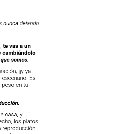
ás nunca dejando
o,
te vas a un
s cambiándolo
o que somos.
ación, ¡¡y ya
u escenario. Es
r peso en tu
ducción.
a casa, y
echo, los platos
a reproducción.