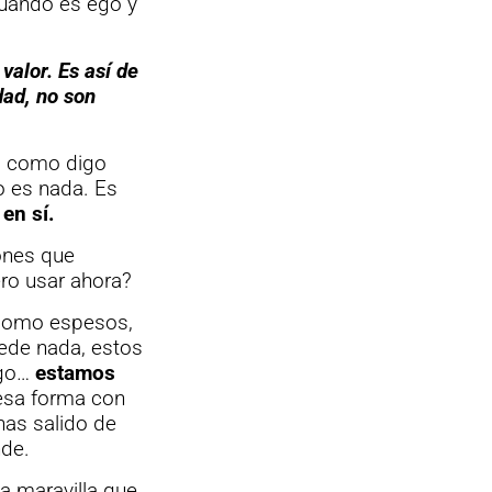
cuando es ego y
alor. Es así de
dad, no son
s como digo
o es nada. Es
 en sí.
ones que
ro usar ahora?
 como espesos,
cede nada, estos
go…
estamos
 esa forma con
has salido de
nde.
a maravilla que