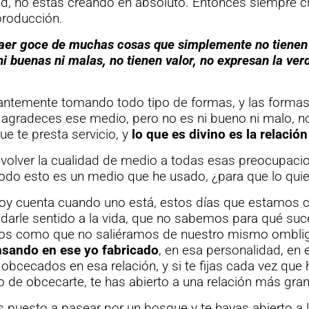
ad, no estás creando en absoluto. Entonces siempre 
producción.
aer goce de muchas cosas que simplemente no tienen v
ni buenas ni malas, no tienen valor, no expresan la ver
ntemente tomando todo tipo de formas, y las forma
agradeces ese medio, pero no es ni bueno ni malo, n
e te presta servicio, y
lo que es divino es la relación
volver la cualidad de medio a todas esas preocupaci
odo esto es un medio que he usado, ¿para que lo quie
oy cuenta cuando uno está, estos días que estamos
darle sentido a la vida, que no sabemos para qué su
os como que no saliéramos de nuestro mismo ombli
ensando en ese yo fabricado
, en esa personalidad, en
obcecados en esa relación, y si te fijas cada vez que 
do de obcecarte, te has abierto a una relación más gra
 puesto a pasear por un bosque y te hayas abierto a l