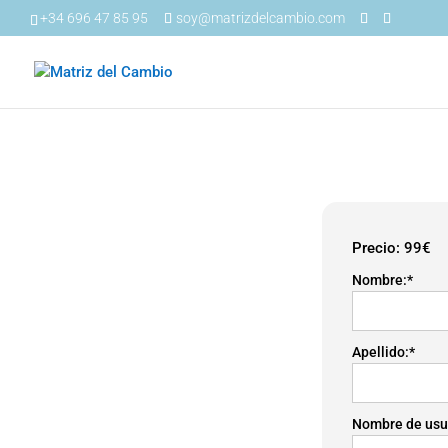
+34 696 47 85 95
soy@matrizdelcambio.com
Precio:
99€
Nombre:*
Apellido:*
Nombre de usu