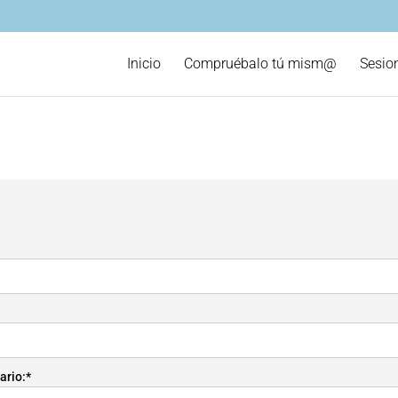
Inicio
Compruébalo tú mism@
Sesio
ario:*