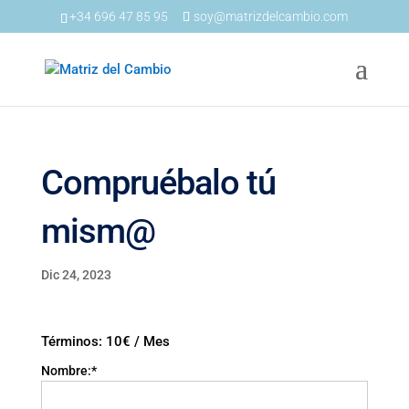
+34 696 47 85 95
soy@matrizdelcambio.com
Compruébalo tú
mism@
Dic 24, 2023
Términos:
10€ / Mes
Nombre:*