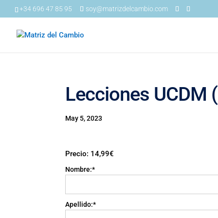
+34 696 47 85 95
soy@matrizdelcambio.com
Lecciones UCDM (
May 5, 2023
Precio:
14,99€
Nombre:*
Apellido:*